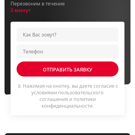
Перезвоним в течение
3 минут
Нажимая на кнопку, вы даете согласие c
условиями
пользовательского
соглашения
и
политики
конфиденциальности
.