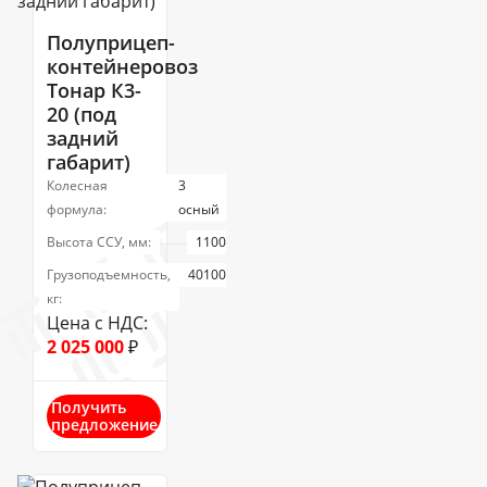
Полуприцеп-
контейнеровоз
Тонар К3-
20 (под
задний
габарит)
Колесная
3
формула:
осный
Высота ССУ, мм:
1100
Грузоподъемность,
40100
кг:
Цена с НДС:
2 025 000
₽
Получить
предложение