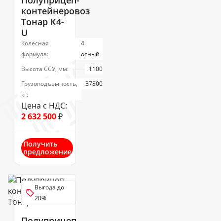
Полуприцеп-
контейнеровоз
Тонар К4-
U
Колесная
4
формула:
осный
Высота ССУ, мм:
1100
Грузоподъемность,
37800
кг:
Цена с НДС:
2 632 500
₽
Получить
предложение
Выгода до
20%
Полуприцеп-