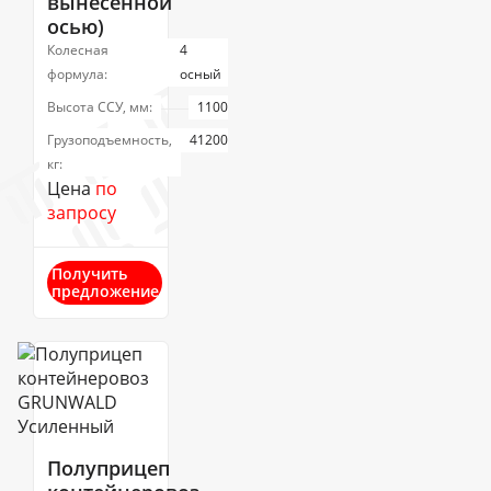
вынесенной
осью)
Колесная
4
формула:
осный
Высота ССУ, мм:
1100
Грузоподъемность,
41200
кг:
Цена
по
запросу
Получить
предложение
Полуприцеп