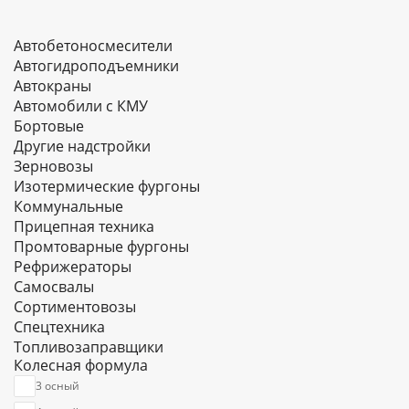
Автобетоносмесители
Автогидроподъемники
Автокраны
Автомобили с КМУ
Бортовые
Другие надстройки
Зерновозы
Изотермические фургоны
Коммунальные
Прицепная техника
Промтоварные фургоны
Рефрижераторы
Самосвалы
Сортиментовозы
Спецтехника
Топливозаправщики
Колесная формула
Тягачи
Цельнометаллические фургоны
3 осный
Цистерны